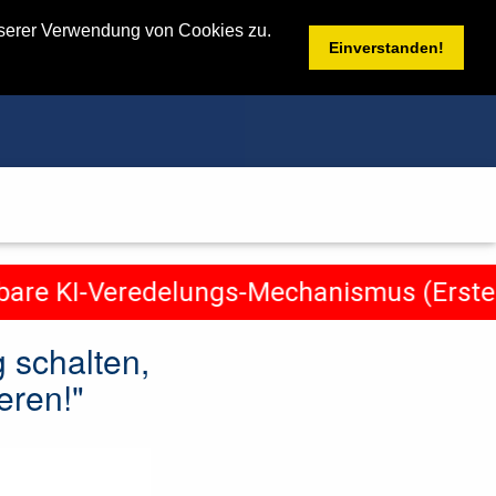
nserer Verwendung von Cookies zu.
Einverstanden!
re KI-Veredelungs-Mechanismus (Erste Au
 schalten,
eren!"