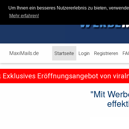
Um Ihnen ein besseres Nutzererlebnis zu bieten, verwend
Mehr erfahren!
MaxiMails.de
(current)
Startseite
Login
Registrieren
FA
klusives Eröffnungsangebot von viralmail
"Mit Werb
effek