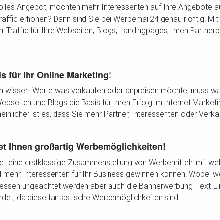
tolles Angebot, möchten mehr Interessenten auf Ihre Angebote
raffic erhöhen? Dann sind Sie bei Werbemail24 genau richtig! Mi
r Traffic für Ihre Webseiten, Blogs, Landingpages, Ihren Partn
sis für Ihr Online Marketing!
ch wissen: Wer etwas verkaufen oder anpreisen möchte, muss 
Webseiten und Blogs die Basis für Ihren Erfolg im Internet Marketin
inlicher ist es, dass Sie mehr Partner, Interessenten oder Verk
et Ihnen großartig Werbemöglichkeiten!
et eine erstklassige Zusammenstellung von Werbemitteln mit wel
 mehr Interessenten für Ihr Business gewinnen können! Wobei wo
! Dessen ungeachtet werden aber auch die Bannerwerbung, Text-L
det, da diese fantastische Werbemöglichkeiten sind!